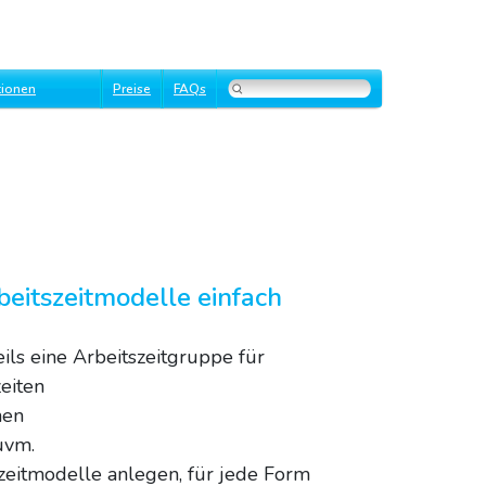
tionen
Preise
FAQs
beitszeitmodelle einfach
ils eine Arbeitszeitgruppe für
eiten
nen
uvm.
szeitmodelle anlegen, für jede Form