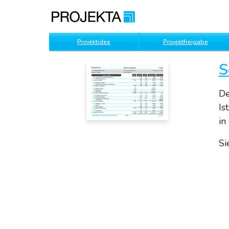
Projektidee
Projektfreigabe
S
De
Is
in
Si