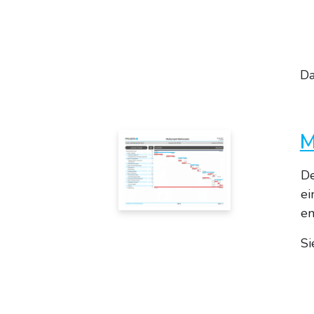
Da
M
De
ei
en
Si